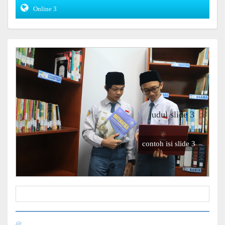
Online 3
judul slide 3
contoh isi slide 3
@